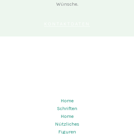
Wünsche.
KONTAKTDATEN
Copyright © 2026 Kleine Holzwerkstatt Deing |
Powered by Kleine Holzwerkstatt Deing
Home
Schriften
Home
Nützliches
Figuren